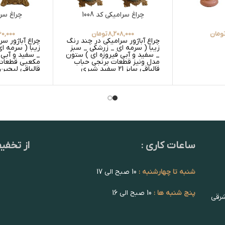
چراغ سرامیکی کد 1008
چراغ سرام
ومان
8,208,000
تومان
60,000
چراغ آباژور سرامیکی در چند رنگ
چراغ آباژور س
زیبا ( سرمه ای _ زرشکی _ سبز
زیبا ( سرمه ا
_ سفید و آبی فیروزه ای ) ستون
_ سفید و آبی ف
مدل ونیز قطعات برنجی حباب
مکعبی قطعات 
قالپاقی سایز 21 سفید شیری
قابل تغییر ا
ساعات کاری :
از تخفی
شنبه تا چهارشنبه :
10 صبح الی 17
پنج شنبه ها :
10 صبح الی 16
شرقی