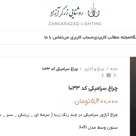
اه
مجله مطالب کاربردی
حساب کاربری من
تماس با ما
خانه
چراغ و آباژور
چراغ سرامیکی کد 1033
چراغ سرامیکی کد 1033
5,400,000
تومان
چراغ آباژور سرامیکی در چند رنگ زیبا ( سرمه ای _ زرشکی _ سبز _ س
ستون وسط مدل 6041