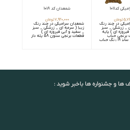
یکی کد1011
شمعدان کد 1018
چراغ 
5,7
تومان
7,920,000
تومان
0
رامیکی در چند رنگ
شمعدان سرامیکی در چند رنگ
چراغ آباژ
ی _ زرشکی _ سبز
زیبا ( سرمه ای _ زرشکی _ سبز
ستون مدل
یروزه ای ) پایه
_ سفید و آبی فیروزه ای )
رنگی قطع
برنجی حباب
قطعات برنجی ستون 58 پله دار
قالپاقی لبچین سایز 19 رنگ حباب
گلدار و 
ست
ف ها و جشنواره ها باخبر شوید :