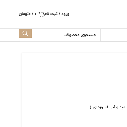
ورود / ثبت نام
0
/
0
تومان
فید و آبی فیروزه ای )