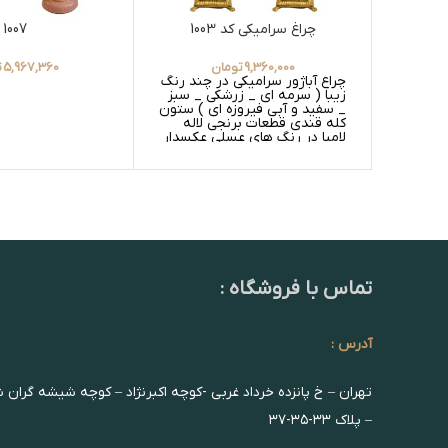
چراغ سرامیکی کد 1003
1007
9,360,000
تومان
5,967,360
ت
چراغ آباژور سرامیکی در چند رنگ
زیبا ( سرمه ای _ زرشکی _ سبز
_ سفید و آبی فیروزه ای ) ستون
کله قندی قطعات برنجی لاله
لامپا در رنگ های عسلی عکسدار
و عسلی ساده _ سفید عکسدار و
سفید ساده
تماس با فروشگاه :
آدرس :
تهران – خ پانزده خرداد غربی -کوچه اکبرنژاد – کوچه شیشه گران 
– پلاک ۳۳-۳۵-۳۷