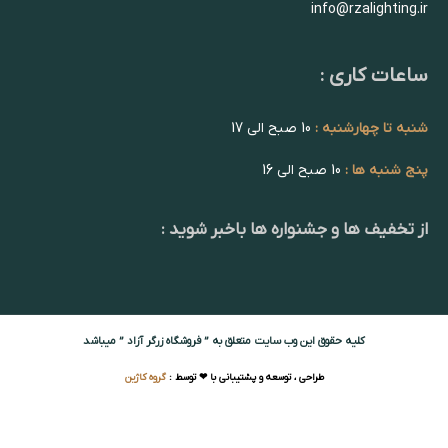
info@rzalighting.ir
ساعات کاری :
شنبه تا چهارشنبه :
10 صبح الی 17
پنج شنبه ها :
10 صبح الی 16
از تخفیف ها و جشنواره ها باخبر شوید :
کلیه حقوق این وب سایت متعلق به ” فروشگاه زرگر آزاد ” میباشد
طراحی ، توسعه و پشتیبانی با ❤ توسط :
گروه کاژین