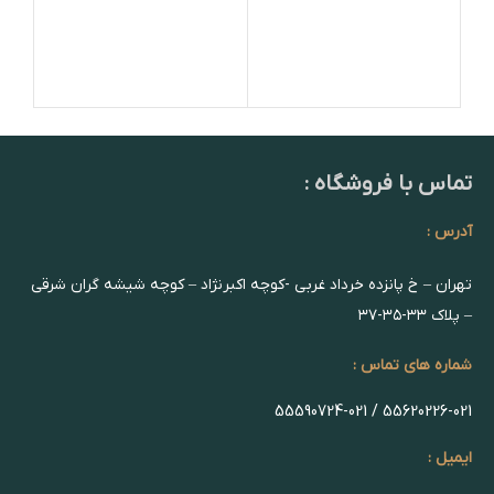
تماس با فروشگاه :
آدرس :
تهران – خ پانزده خرداد غربی -کوچه اکبرنژاد – کوچه شیشه گران شرقی
– پلاک ۳۳-۳۵-۳۷
شماره های تماس :
55620226-021 / 55590724-021
ایمیل :