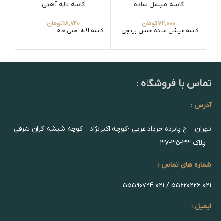
کاسه میشل ساده
کاسه لاله آهنی
72,000
تومان
18,720
تومان
کاسه میشل ساده جنس برنجی
کاسه لاله اهنی خام
جا 
تماس با فروشگاه :
آدرس :
تهران – خ پانزده خرداد غربی -کوچه اکبرنژاد – کوچه شیشه گران شرقی
– پلاک ۳۳-۳۵-۳۷
شماره های تماس :
55620226-021 / 55590724-021
ایمیل :