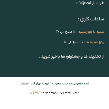
info@rzalighting.ir
ساعات کاری :
شنبه تا چهارشنبه :
10 صبح الی 17
پنج شنبه ها :
10 صبح الی 16
از تخفیف ها و جشنواره ها باخبر شوید :
کلیه حقوق این وب سایت متعلق به ” فروشگاه زرگر آزاد ” میباشد
طراحی ، توسعه و پشتیبانی با ❤ توسط :
گروه کاژین
کاسه