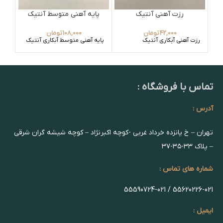
رزت آهنی آنتیک
پایه آهنی متوسط آنتیک
42,000
تومان
108,000
تومان
رزت آهنی آبکاری آنتیک
پایه آهنی متوسط آبکاری آنتیک
میل 
تماس با فروشگاه :
آدرس :
تهران – خ پانزده خرداد غربی -کوچه اکبرنژاد – کوچه شیشه گران شرقی
– پلاک ۳۳-۳۵-۳۷
شماره های تماس :
55620226-021 / 55590724-021
ایمیل :