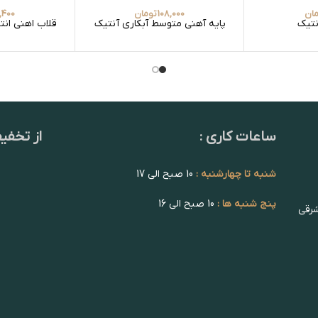
ان
108,000
تومان
,400
نتیک
پایه آهنی متوسط آبکاری آنتیک
قلاب اهنی انتیک
ساعات کاری :
از تخفی
شنبه تا چهارشنبه :
10 صبح الی 17
پنج شنبه ها :
10 صبح الی 16
شرقی