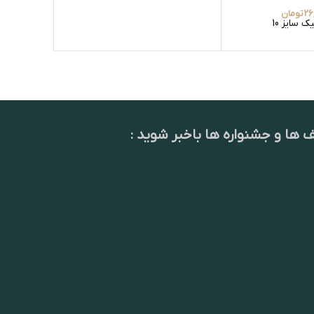
26
تومان
 سایز 10
رزت آهنی
ف ها و جشنواره ها باخبر شوید :