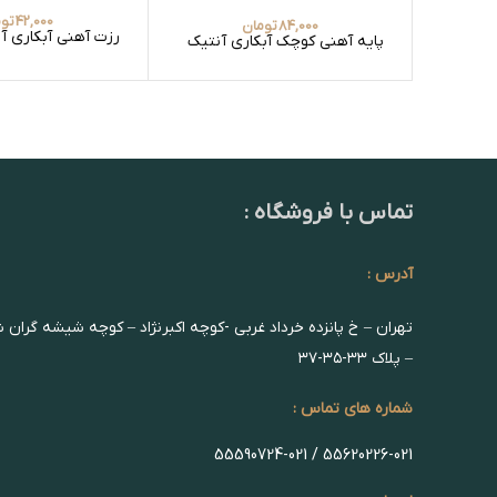
42,000
توم
84,000
تومان
رزت آهنی آبکاری آ
پایه آهنی کوچک آبکاری آنتیک
تماس با فروشگاه :
آدرس :
تهران – خ پانزده خرداد غربی -کوچه اکبرنژاد – کوچه شیشه گران 
– پلاک ۳۳-۳۵-۳۷
شماره های تماس :
55620226-021 / 55590724-021