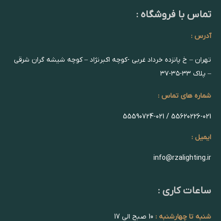
تماس با فروشگاه :
آدرس :
تهران – خ پانزده خرداد غربی -کوچه اکبرنژاد – کوچه شیشه گران شرقی
– پلاک ۳۳-۳۵-۳۷
شماره های تماس :
55620226-021 / 55590724-021
ایمیل :
info@rzalighting.ir
ساعات کاری :
شنبه تا چهارشنبه :
10 صبح الی 17