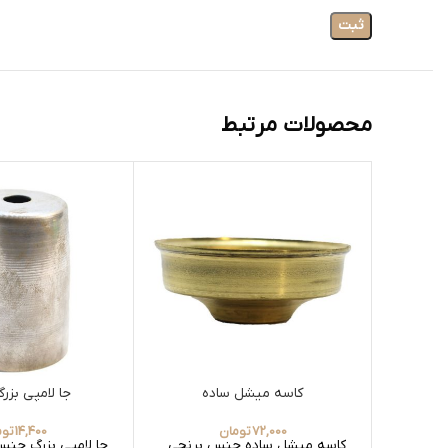
محصولات مرتبط
کاسه میشل ساده
جا لامپی بزر
72,000
تومان
14,400
توم
کاسه میشل ساده جنس برنجی
جا لامپی بزرگ جنس