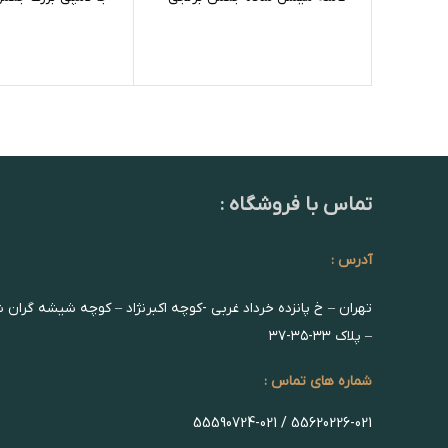
تماس با فروشگاه :
آدرس :
تهران – خ پانزده خرداد غربی -کوچه اکبرنژاد – کوچه شیشه گران 
– پلاک ۳۳-۳۵-۳۷
شماره های تماس :
55620226-021 / 55590724-021