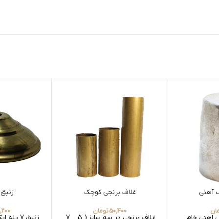
گ آهنی
غلاف برنجی کوچک
زنبق 7 پله دا
ان
50,400
تومان
5,200
 اهنی خام
غلاف برنجی در سه سایز ( 5 _ 7
زنبق 7 پله ابکاری انتیک