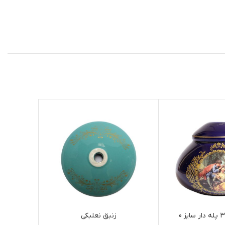
زنبق نعلبکی
ستون