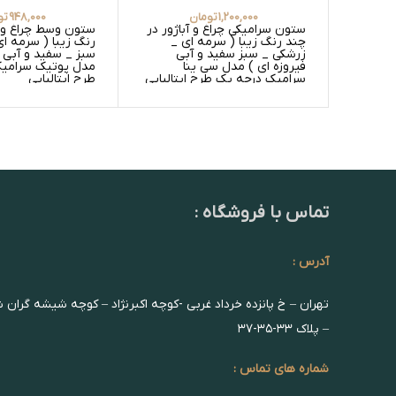
1,200,000
تومان
948,000
تو
ستون سرامیکی چراغ و آباژور در
ستون وسط چراغ و آ
چند رنگ زیبا ( سرمه ای _
رنگ زیبا ( سرمه ا
زرشکی _ سبز سفید و آبی
سبز _ سفید و آبی ف
فیروزه ای ) مدل سی ینا
مدل پوتیک سرامی
سرامیک درجه یک طرح ایتالیایی
طرح ایتالیایی
تماس با فروشگاه :
آدرس :
تهران – خ پانزده خرداد غربی -کوچه اکبرنژاد – کوچه شیشه گران 
– پلاک ۳۳-۳۵-۳۷
شماره های تماس :