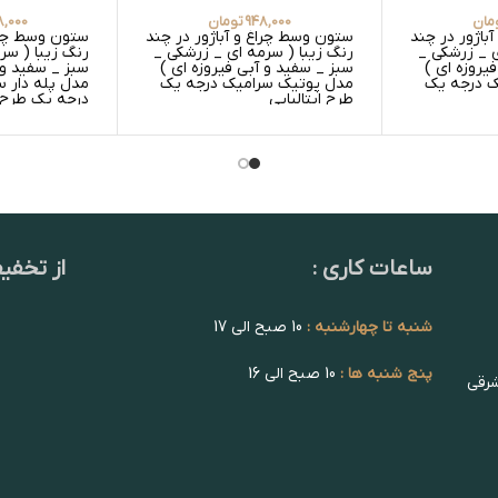
مان
948,000
تومان
,000
باژور در چند
ستون وسط چراغ و آباژور در چند
ستون وسط چراغ
ی _ زرشکی _
رنگ زیبا ( سرمه ای _ زرشکی _
رنگ زیبا ( سر
یروزه ای )
سبز _ سفید و آبی فیروزه ای )
سبز _ سفید و 
ک درجه یک
مدل پوتیک سرامیک درجه یک
طرح ایتالیایی
درجه یک طرح ا
ساعات کاری :
از تخفی
شنبه تا چهارشنبه :
10 صبح الی 17
پنج شنبه ها :
10 صبح الی 16
شرقی