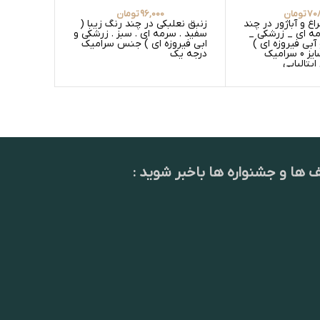
708
تومان
96,000
تومان
 و آباژور در چند
زنبق نعلبکی در چند رنگ زیبا (
ستون وسط 
مه ای _ زرشکی _
سفید . سرمه ای . سبز . زرشکی و
رنگ زیبا 
آبی فیروزه ای )
ابی فیروزه ای ) جنس سرامیک
سبز _ سفی
مدل پله دار سایز 0 سرامیک
درجه یک
یتالیایی
طرح ایتال
ف ها و جشنواره ها باخبر شوید :