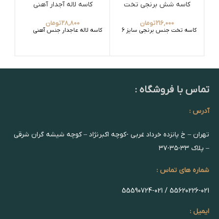
کاسه شش برنجی تخت
کاسه لاله آجدار آهنی
216,000
تومان
28,800
تومان
کاسه تخت جنس برنجی سایز 6
کاسه لاله عاجدار جنس آهنی
جا 
تماس با فروشگاه :
آدرس :
تهران – خ پانزده خرداد غربی -کوچه اکبرنژاد – کوچه شیشه گران شرقی
– پلاک ۳۳-۳۵-۳۷
شماره های تماس :
55620226-021 / 55590724-021
ایمیل :