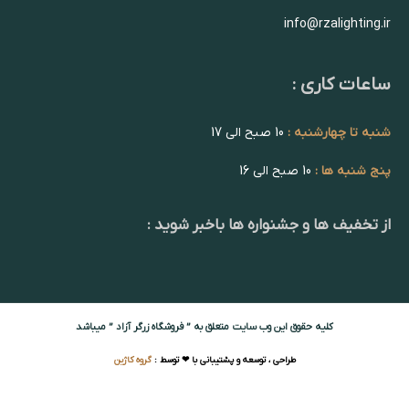
info@rzalighting.ir
ساعات کاری :
شنبه تا چهارشنبه :
10 صبح الی 17
پنج شنبه ها :
10 صبح الی 16
از تخفیف ها و جشنواره ها باخبر شوید :
کلیه حقوق این وب سایت متعلق به ” فروشگاه زرگر آزاد ” میباشد
طراحی ، توسعه و پشتیبانی با ❤ توسط :
گروه کاژین