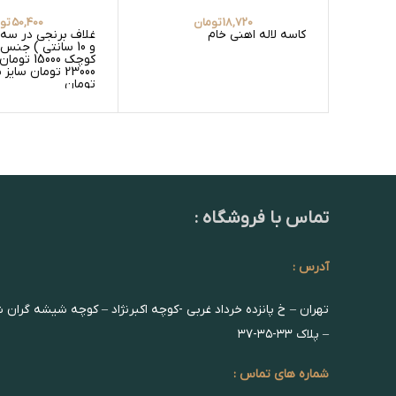
18,720
تومان
50,400
تو
کاسه لاله اهنی خام
و 10 سانتی ) جنس
کوچک 5000
تومان
تماس با فروشگاه :
آدرس :
تهران – خ پانزده خرداد غربی -کوچه اکبرنژاد – کوچه شیشه گران 
– پلاک ۳۳-۳۵-۳۷
شماره های تماس :