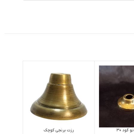
و گود 30
رزت برنجی کوچک
نف