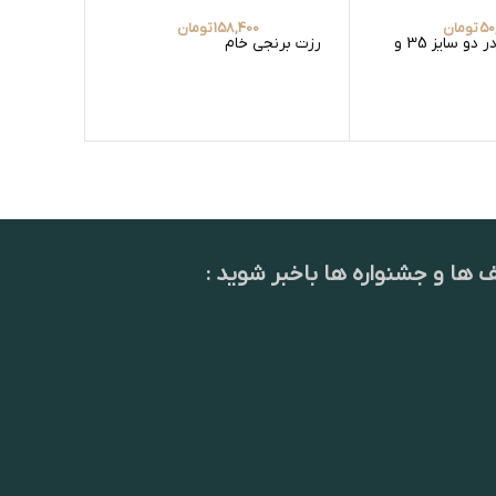
50
تومان
158,400
تومان
پولکی تو گود در دو سایز 35 و
رزت برنجی خام
نفتدان اه
ف ها و جشنواره ها باخبر شوید :