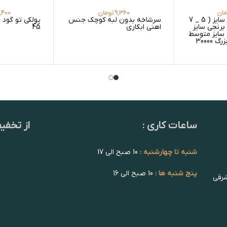
مان
9,360
تومان
,400
غلاف برنجی در سه سایز ( 5 _ 7
سرشاخه بدون لبه کوچک جنس
 برنجی سایز
اهنی ابکاری
45
1 تومان سایز متوسط
23000 تومان سایز بزرگ 30000
ساعات کاری :
از تخفی
شنبه تا چهارشنبه :
10 صبح الی 17
پنج شنبه ها :
10 صبح الی 16
شرقی