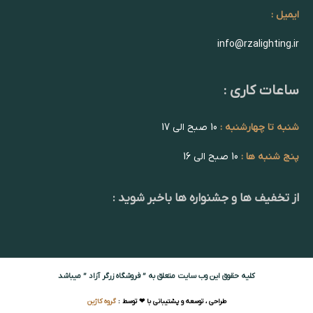
ایمیل :
info@rzalighting.ir
ساعات کاری :
شنبه تا چهارشنبه :
10 صبح الی 17
پنج شنبه ها :
10 صبح الی 16
از تخفیف ها و جشنواره ها باخبر شوید :
کلیه حقوق این وب سایت متعلق به ” فروشگاه زرگر آزاد ” میباشد
طراحی ، توسعه و پشتیبانی با ❤ توسط :
گروه کاژین