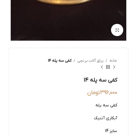
بزرگنمایی تصویر
خانه
یراق آلات برنجی
کفی سه پله 14
کفی سه پله 14
396,000
تومان
کفی سه پله
آبکاری آنتیک
سایز 14