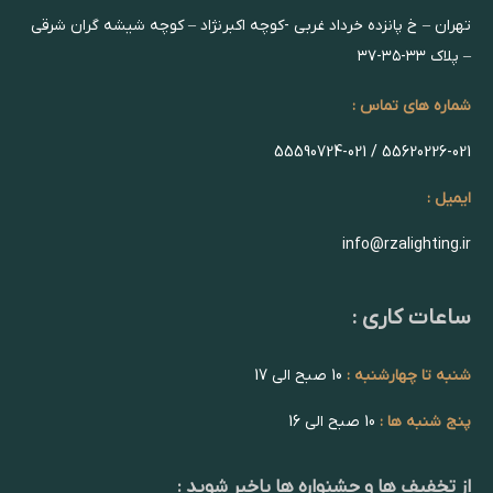
تهران – خ پانزده خرداد غربی -کوچه اکبرنژاد – کوچه شیشه گران شرقی
– پلاک ۳۳-۳۵-۳۷
شماره های تماس :
55620226-021 / 55590724-021
ایمیل :
info@rzalighting.ir
ساعات کاری :
شنبه تا چهارشنبه :
10 صبح الی 17
پنج شنبه ها :
10 صبح الی 16
از تخفیف ها و جشنواره ها باخبر شوید :