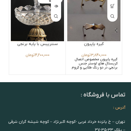
گیره پاپیون
سنترپیس با پایه برنجی
3,840,000
تومان
4,200,000
تومان
گیره پاپیون مخصوص اتصال
قیم
کریستال های لوستر جنس
باش
برنجی در دو رنگ طلایی و کروم
تماس با فروشگاه :
آدرس :
تهران – خ پانزده خرداد غربی -کوچه اکبرنژاد – کوچه شیشه گران شرقی
– پلاک ۳۳-۳۵-۳۷