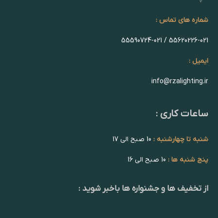
شماره های تماس :
55620226-021 / 55590724-021
ایمیل :
info@rzalighting.ir
ساعات کاری :
شنبه تا چهارشنبه :
10 صبح الی 17
پنج شنبه ها :
10 صبح الی 16
از تخفیف ها و جشنواره ها باخبر شوید :