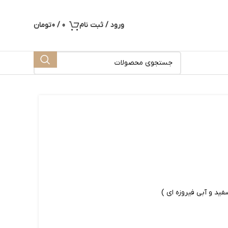
ورود / ثبت نام
0
/
0
تومان
فید و آبی فیروزه ای )