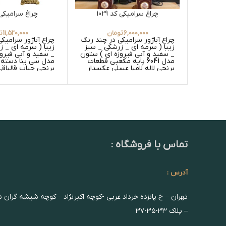
چراغ سرامیکی کد 1029
چراغ سرامیکی کد
6,000,000
تومان
11,520,000
ت
چراغ آباژور سرامیکی در چند رنگ
چراغ آباژور سرامیک
زیبا ( سرمه ای _ زرشکی _ سبز
زیبا ( سرمه ای _ 
_ سفید و آبی فیروزه ای ) ستون
_ سفید و آبی فیرو
مدل 6041 پایه مکعبی قطعات
مدل سی ینا دسته 
برنجی لاله لامپا عسلی عکسدار
رنگ های عسلی ساد
گلدار و سفید ساده
گلدار
تماس با فروشگاه :
آدرس :
تهران – خ پانزده خرداد غربی -کوچه اکبرنژاد – کوچه شیشه گران 
– پلاک ۳۳-۳۵-۳۷