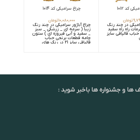
کی کد 1012
چراغ سرامیکی کد 1014
9,7
تومان
10,080,000
تومان
0
رامیکی در چند رنگ
چراغ آباژور سرامیکی در چند رنگ
کاسه شکل
مات راه راه سفید
زیبا ( سرمه ای _ زرشکی _ سبز
برجسته ق
باب قالپاقی سایز
_ سفید و آبی فیروزه ای ) ستون
چامه قطعات برنجی حباب
قالپاقی سایز 21 در رنگ های
عسلی گلدار _ عسلی ساده _
سفید گلدار و سفید ساده
ف ها و جشنواره ها باخبر شوید :