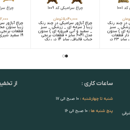
 1001
چراغ سرامیکی کد 1009
چراغ سرامی
ومان
5,040,000
تومان
92,000
ی در چند رنگ
چراغ آباژور سرامیکی در چند رنگ
چراغ آباژور س
زرشکی _ سبز
زیبا ( سرمه ای _ زرشکی _ سبز
زیبا ستون محر
زه ای ) ستون
_ سفید و آبی فیروزه ای ) ستون
قطعات برنجی ح
دار قطعات
مدل 6041 سایز 0 قطعات برنجی
19 سفید شیری
برنجی حباب قالپاقی سایز 23 در
حباب قالپاقی سایز 14 در رنگ
ه _ عسلی
های عسلی گلدار _ عسلی ساده
 _ سفید
و سفید گلدار _ سفید ساده
ساعات کاری :
از تخفی
شنبه تا چهارشنبه :
10 صبح الی 17
پنج شنبه ها :
10 صبح الی 16
شرقی