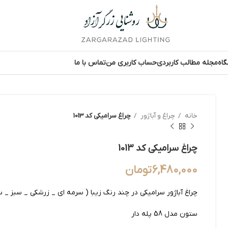
اه
مجله مطالب کاربردی
حساب کاربری من
تماس با ما
خانه
چراغ و آباژور
چراغ سرامیکی کد 1013
چراغ سرامیکی کد 1013
6,480,000
تومان
چراغ آباژور سرامیکی در چند رنگ زیبا ( سرمه ای _ زرشکی _ سبز _ س
ستون مدل 58 پله دار