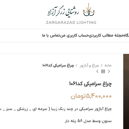
اه
مجله مطالب کاربردی
حساب کاربری من
تماس با ما
خانه
چراغ و آباژور
چراغ سرامیکی کد1061
چراغ سرامیکی کد1061
5,400,000
تومان
چراغ آباژور سرامیکی در چند رنگ زیبا ( سرمه ای _ زرشکی _ سبز _ س
ستون وسط مدل 58 پله دار