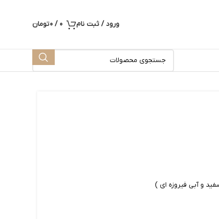
ورود / ثبت نام
0
/
0
تومان
فید و آبی فیروزه ای )