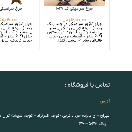
چراغ سرامیکی کد 1027
چراغ سرامیکی کد 
6,000,000
تومان
5,040,000
ت
چراغ آباژور سرامیکی در چند رنگ
چراغ آباژور سرامیک
زیبا ( سرمه ای _ زرشکی _ سبز
زیبا ( سرمه ای _ 
_ سفید و آبی فیروزه ای ) ستون
_ سفید و آبی فیرو
6041 سایز 0 قطعات برنجی حباب
مدل 1
قالپاقی سایز 16 عسلی گلدار
های عسلی گلدار _
و سفید گلدار _ سف
تماس با فروشگاه :
آدرس :
تهران – خ پانزده خرداد غربی -کوچه اکبرنژاد – کوچه شیشه گران 
– پلاک ۳۳-۳۵-۳۷