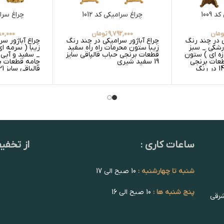
1009
چراغ سرامیکی کد 1012
چراغ سرامی
ومان
9,792,000
تومان
80,000
ی در چند رنگ
چراغ آباژور سرامیکی در چند رنگ
چراغ آباژور س
زرشکی _ سبز
زیبا ستون محرمات راه راه سفید
زیبا ( سرمه ا
زه ای ) ستون
قطعات برنجی حباب قالپاقی سایز
_ سفید و آبی 
604 سایز 0 قطعات برنجی
19 سفید شیری
چامه قطعات ب
حباب قالپاقی سایز 14 در رنگ
 عسلی ساده
عسلی گلدار _
ید ساده
سفید گلدار و 
ساعات کاری :
از تخفی
شنبه تا چهارشنبه :
10 صبح الی 17
پنج شنبه ها :
10 صبح الی 16
شرقی