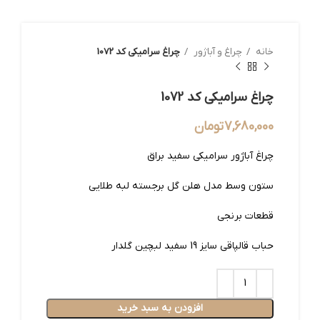
خانه
چراغ و آباژور
چراغ سرامیکی کد 1072
چراغ سرامیکی کد 1072
7,680,000
تومان
چراغ آباژور سرامیکی سفید براق
ستون وسط مدل هلن گل برجسته لبه طلایی
قطعات برنجی
حباب قالپاقی سایز 19 سفید لبچین گلدار
افزودن به سبد خرید