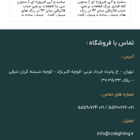
سفید و آبی فیروزه ای ) ستون
سفید و آبی فیروزه ای ) ستون
کله قندی بزرگ قطعات برنجی
سی ینا قطعات برنجی حباب
حباب قالپاقی سایز 23 در رنگ
قالپاقی سایز 23 در رنگ های
های عسلی ساده و عسلی گلدار
عسلی گلدار _ عسلی ساده و
_ سفید ساده و سفید گلدار
سفید گلدار _ سفید ساده
تماس با فروشگاه :
آدرس :
تهران – خ پانزده خرداد غربی -کوچه اکبرنژاد – کوچه شیشه گران شرقی
– پلاک ۳۳-۳۵-۳۷
شماره های تماس :
55620226-021 / 55590724-021
ایمیل :
info@rzalighting.ir