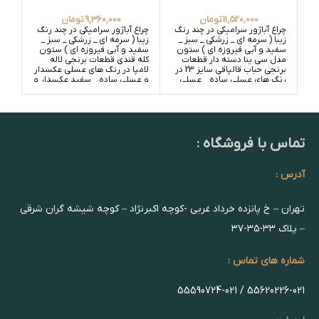
11,520,000
تومان
9,360,000
تومان
چراغ آباژور سرامیکی در چند رنگ
چراغ آباژور سرامیکی در چند رنگ
زیبا ( سرمه ای _ زرشکی _ سبز _
زیبا ( سرمه ای _ زرشکی _ سبز _
سفید و آبی فیروزه ای ) ستون
سفید و آبی فیروزه ای ) ستون
مدل سی ینا دسته دار قطعات
کله قندی قطعات برنجی لاله
برنجی حباب قالپاقی سایز 23 در
لامپا در رنگ های عسلی عکسدار
رنگ های عسلی ساده _ عسلی
و عسلی ساده _ سفید عکسدار و
گلدار و سفید ساده _ سفید
سفید ساده
گلدار
تماس با فروشگاه :
آدرس :
تهران – خ پانزده خرداد غربی -کوچه اکبرنژاد – کوچه شیشه گران شرقی
– پلاک ۳۳-۳۵-۳۷
شماره های تماس :
55620226-021 / 55590724-021