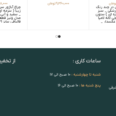
ومان
9,360,000
تومان
08,000
ی در چند رنگ
چراغ آباژور س
زرشکی _ سبز
زیبا ( سرمه ا
زه ای ) ستون
_ سفید و آبی 
 لاله لامپا
مدل ونیز قطع
عکسدار _
قالپاقی سایز 21 سفید شیری
 عکسدار _
ساعات کاری :
از تخفی
شنبه تا چهارشنبه :
10 صبح الی 17
پنج شنبه ها :
10 صبح الی 16
شرقی