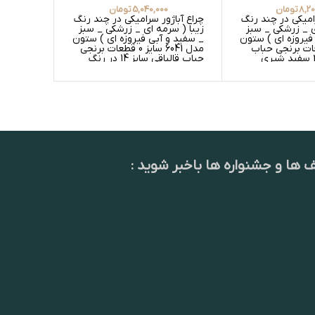
8,2
تومان
5,040,000
تومان
0
رامیکی در چند رنگ
چراغ آباژور سرامیکی در چند رنگ
کاسه شکل
ی _ زرشکی _ سبز
زیبا ( سرمه ای _ زرشکی _ سبز
برجسته ق
فیروزه ای ) ستون
_ سفید و آبی فیروزه ای ) ستون
ات برنجی حباب
مدل 6041 سایز 0 قطعات برنجی
حباب قالپاقی سایز 14 در رنگ
های عسلی گلدار _ عسلی ساده
و سفید گلدار _ سفید ساده
ف ها و جشنواره ها باخبر شوید :