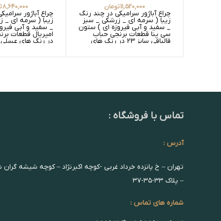
11,520,000
تومان
8,640,000
ت
چراغ آباژور سرامیکی در چند رنگ
چراغ آباژور سرامیک
زیبا ( سرمه ای _ زرشکی _ سبز
زیبا ( سرمه ای _ 
_ سفید و آبی فیروزه ای ) ستون
_ سفید و آبی فیرو
سی ینا قطعات برنجی حباب
امپریال قطعات برنجی
قالپاقی سایز 23 در رنگ های
در رنگ های عسلی 
عسلی گلدار _ عسلی ساده و
عسلی ساده و سفید
سفید گلدار _ سفید ساده
سفید ساده
تماس با فروشگاه :
آدرس :
تهران – خ پانزده خرداد غربی -کوچه اکبرنژاد – کوچه شیشه گران 
– پلاک ۳۳-۳۵-۳۷
شماره های تماس :