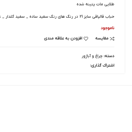
طلایی مات پتینه شده
حباب قالپاقی سایز 21 در رنگ های رنگ سفید ساده _ سفید گلدار _ عسلی ساده و عسلی گلدار
ناموجود
مقایسه
افزودن به علاقه مندی
دسته:
چراغ و آباژور
اشتراک گذاری: