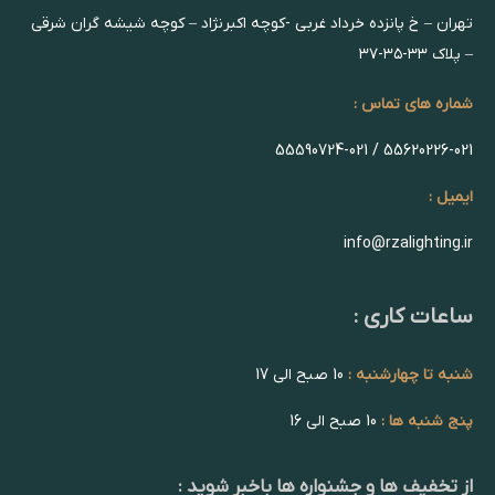
تهران – خ پانزده خرداد غربی -کوچه اکبرنژاد – کوچه شیشه گران شرقی
– پلاک ۳۳-۳۵-۳۷
شماره های تماس :
55620226-021 / 55590724-021
ایمیل :
info@rzalighting.ir
ساعات کاری :
شنبه تا چهارشنبه :
10 صبح الی 17
پنج شنبه ها :
10 صبح الی 16
از تخفیف ها و جشنواره ها باخبر شوید :