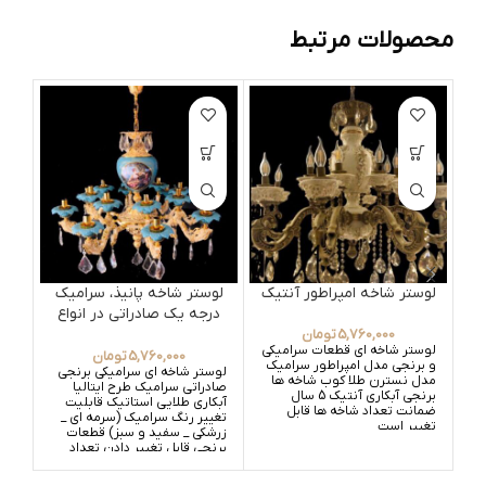
محصولات مرتبط
لوستر شاخه امپراطور آنتیک
لوستر شاخه پانیذ، سرامیک
درجه یک صادراتی در انواع
رنگ
5,760,000
تومان
لوستر شاخه ای قطعات سرامیکی
5,760,000
تومان
و برنجی مدل امپراطور سرامیک
لوس
لوستر شاخه ای سرامیکی برنجی
مدل نسترن طلا کوب شاخه ها
مدل
صادراتی سرامیک طرح ایتالیا
برنجی آبکاری آنتیک 5 سال
نست
آبکاری طلایی استاتیک قابلیت
ضمانت تعداد شاخه ها قابل
آبک
تغییر رنگ سرامیک (سرمه ای _
تغییر است
تغی
زرشکی _ سفید و سبز) قطعات
برنجی قابل تغییر دادن تعداد
شاخه ها