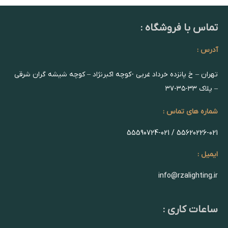
تماس با فروشگاه :
آدرس :
تهران – خ پانزده خرداد غربی -کوچه اکبرنژاد – کوچه شیشه گران شرقی
– پلاک ۳۳-۳۵-۳۷
شماره های تماس :
55620226-021 / 55590724-021
ایمیل :
info@rzalighting.ir
ساعات کاری :