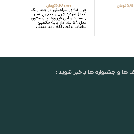
5,96
تومان
6,480,000
تومان
چراغ آباژور سرامیکی در چند رنگ
شمعدان س
زیبا ( سرمه ای _ زرشکی _ سبز
زیبا ( سر
_ سفید و آبی فیروزه ای ) ستون
_ سفید و 
مدل 58 پله دار پایه مکعبی
قطعات برنجی 
قطعات برنجی لاله لامپا عسلی
گلدار
ف ها و جشنواره ها باخبر شوید :