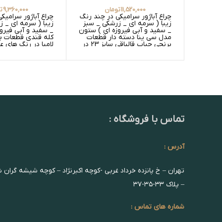
11,520,000
تومان
9,360,000
ت
چراغ آباژور سرامیکی در چند رنگ
چراغ آباژور سرامیک
زیبا ( سرمه ای _ زرشکی _ سبز
زیبا ( سرمه ای _ 
_ سفید و آبی فیروزه ای ) ستون
_ سفید و آبی فیرو
مدل سی ینا دسته دار قطعات
کله قندی قطعات بر
برنجی حباب قالپاقی سایز 23 در
لامپا در رنگ های 
رنگ های عسلی ساده _ عسلی
و عسلی ساده _ سف
گلدار و سفید ساده _ سفید
سفید ساده
گلدار
تماس با فروشگاه :
آدرس :
تهران – خ پانزده خرداد غربی -کوچه اکبرنژاد – کوچه شیشه گران 
– پلاک ۳۳-۳۵-۳۷
شماره های تماس :