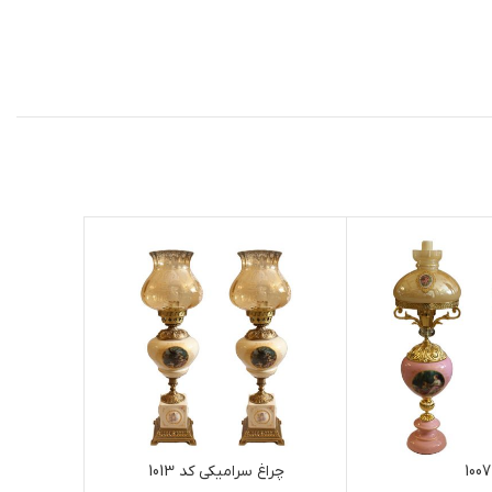
1007
چراغ سرامیکی کد 1013
ش