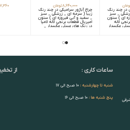
ومان
8,640,000
تومان
7,360
ی در چند رنگ
چراغ آباژور سرامیکی در چند رنگ
زرشکی _ سبز
زیبا ( سرمه ای _ زرشکی _ سبز
زه ای ) ستون
_ سفید و آبی فیروزه ای ) ستون
نجی لاله
امپریال قطعات برنجی لاله لامپا
عسلی عکسدار
در رنگ های عسلی عکسدار _
ید عکسدار و
عسلی ساده و سفید عکسدار _
سفید ساده
ساعات کاری :
از تخفی
شنبه تا چهارشنبه :
10 صبح الی 17
پنج شنبه ها :
10 صبح الی 16
شرقی