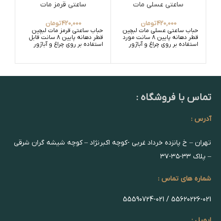
ساعتی عسلی مات
ساعتی قرمز مات
420,000
تومان
420,000
تومان
حباب ساعتی عسلی مات لبچین
حباب ساعتی قرمز مات لبچین
حبا
قطر دهانه پایین 8 سانت مورد
قطر دهانه پایین 8 سانت قابل
استفاده بر روی چراغ و آباژور
استفاده بر روی چراغ و آباژور
استف
تماس با فروشگاه :
آدرس :
تهران – خ پانزده خرداد غربی -کوچه اکبرنژاد – کوچه شیشه گران شرقی
– پلاک ۳۳-۳۵-۳۷
شماره های تماس :
55620226-021 / 55590724-021
ایمیل :