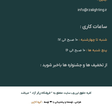
info@rzalighting.ir
ساعات کاری :
شنبه تا چهارشنبه :
10 صبح الی 17
پنج شنبه ها :
10 صبح الی 16
از تخفیف ها و جشنواره ها باخبر شوید :
کلیه حقوق این وب سایت متعلق به ” فروشگاه زرگر آزاد ” میباشد
طراحی ، توسعه و پشتیبانی با ❤ توسط :
گروه کاژین