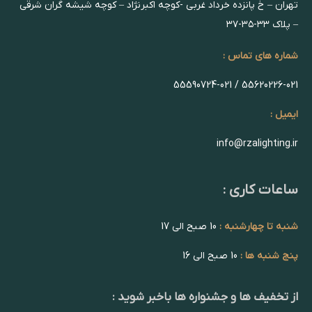
تهران – خ پانزده خرداد غربی -کوچه اکبرنژاد – کوچه شیشه گران شرقی
– پلاک ۳۳-۳۵-۳۷
شماره های تماس :
55620226-021 / 55590724-021
ایمیل :
info@rzalighting.ir
ساعات کاری :
شنبه تا چهارشنبه :
10 صبح الی 17
پنج شنبه ها :
10 صبح الی 16
از تخفیف ها و جشنواره ها باخبر شوید :