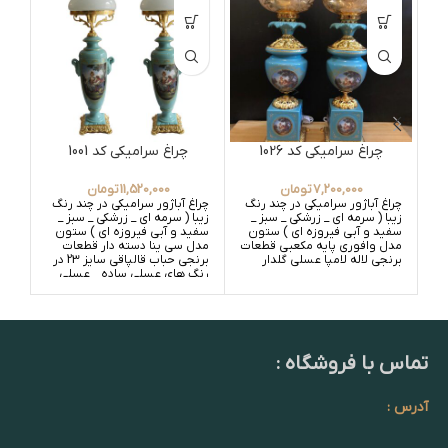
چراغ سرامیکی کد 1026
چراغ سرامیکی کد 1001
7,200,000
تومان
11,520,000
تومان
چراغ آباژور سرامیکی در چند رنگ
چراغ آباژور سرامیکی در چند رنگ
چراغ
زیبا ( سرمه ای _ زرشکی _ سبز _
زیبا ( سرمه ای _ زرشکی _ سبز _
زیبا
سفید و آبی فیروزه ای ) ستون
سفید و آبی فیروزه ای ) ستون
سفی
مدل وافوری پایه مکعبی قطعات
مدل سی ینا دسته دار قطعات
کله
برنجی لاله لامپا عسلی گلدار
برنجی حباب قالپاقی سایز 23 در
لام
رنگ های عسلی ساده _ عسلی
و ع
گلدار و سفید ساده _ سفید
سفی
گلدار
تماس با فروشگاه :
آدرس :