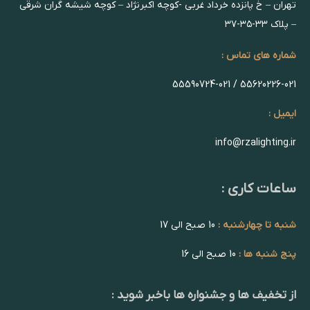
تهران – خ پانزده خرداد غربی -کوچه اکبرنژاد – کوچه شیشه گران شرقی
– پلاک ۳۳-۳۵-۳۷
شماره های تماس :
55620226-021 / 55590724-021
ایمیل :
info@rzalighting.ir
ساعات کاری :
شنبه تا چهارشنبه :
10 صبح الی 17
پنج شنبه ها :
10 صبح الی 16
از تخفیف ها و جشنواره ها باخبر شوید :