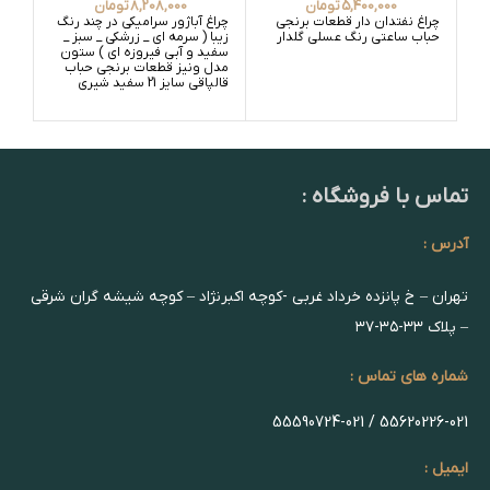
5,400,000
تومان
8,208,000
تومان
چراغ نفتدان دار قطعات برنجی
چراغ آباژور سرامیکی در چند رنگ
چراغ
حباب ساعتی رنگ عسلی گلدار
زیبا ( سرمه ای _ زرشکی _ سبز _
زیبا
سفید و آبی فیروزه ای ) ستون
سفی
مدل ونیز قطعات برنجی حباب
قالپاقی سایز 21 سفید شیری
های
و س
تماس با فروشگاه :
آدرس :
تهران – خ پانزده خرداد غربی -کوچه اکبرنژاد – کوچه شیشه گران شرقی
– پلاک ۳۳-۳۵-۳۷
شماره های تماس :
55620226-021 / 55590724-021
ایمیل :