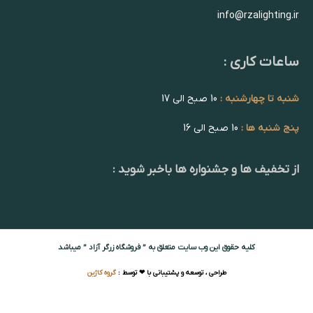
info@rzalighting.ir
ساعات کاری :
شنبه تا چهارشنبه :
10 صبح الی 17
پنج شنبه ها :
10 صبح الی 16
از تخفیف ها و جشنواره ها باخبر شوید :
کلیه حقوق این وب سایت متعلق به ” فروشگاه زرگر آزاد ” میباشد
طراحی ، توسعه و پشتیبانی با ❤ توسط :
گروه کاژین