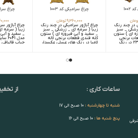
1002
چراغ سرامیکی کد 1003
چراغ سرامی
ومان
9,360,000
تومان
40,000
ی در چند رنگ
چراغ آباژور سرامیکی در چند رنگ
چراغ آباژور س
زرشکی _ سبز
زیبا ( سرمه ای _ زرشکی _ سبز
زیبا ( سرمه ا
زه ای ) ستون
_ سفید و آبی فیروزه ای ) ستون
_ سفید و آبی 
عات برنجی
کله قندی قطعات برنجی لاله
حباب قالپاقی سایز 23 در رنگ
لامپا در رنگ های عسلی عکسدار
عسلی گلدار
و عسلی ساده _ سفید عکسدار و
های عسلی گلد
د گلدار
سفید ساده
و سفید گلدار 
ساعات کاری :
از تخفی
شنبه تا چهارشنبه :
10 صبح الی 17
پنج شنبه ها :
10 صبح الی 16
شرقی