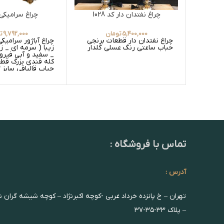
چراغ نفتدان دار کد 1028
چراغ سرامیکی کد 
5,400,000
تومان
9,792,000
ت
چراغ نفتدان دار قطعات برنجی
چراغ آباژور سرامیک
حباب ساعتی رنگ عسلی گلدار
زیبا ( سرمه ای _ 
_ سفید و آبی فیرو
کله قندی بزرگ قط
های عسلی ساده و 
_ سفید ساده و سفی
تماس با فروشگاه :
آدرس :
تهران – خ پانزده خرداد غربی -کوچه اکبرنژاد – کوچه شیشه گران 
– پلاک ۳۳-۳۵-۳۷