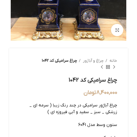
بزرگنمایی تصویر
خانه
چراغ و آباژور
چراغ سرامیکی کد 1042
چراغ سرامیکی کد 1042
8,400,000
تومان
چراغ آباژور سرامیکی در چند رنگ زیبا ( سرمه ای _
زرشکی _ سبز _ سفید و آبی فیروزه ای )
ستون وسط مدل 6041