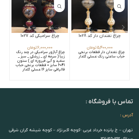
چراغ نفتدان دار کد 1028
چراغ سرامیکی کد 1027
5,400,000
تومان
6,000,000
تومان
چراغ نفتدان دار قطعات برنجی
چراغ آباژور سرامیکی در چند رنگ
چراغ
حباب ساعتی رنگ عسلی گلدار
زیبا ( سرمه ای _ زرشکی _ سبز _
زیبا
سفید و آبی فیروزه ای ) ستون
سفی
6041 سایز 0 قطعات برنجی حباب
مدل
قالپاقی سایز 16 عسلی گلدار
برنج
تماس با فروشگاه :
آدرس :
تهران – خ پانزده خرداد غربی -کوچه اکبرنژاد – کوچه شیشه گران شرقی
– پلاک ۳۳-۳۵-۳۷