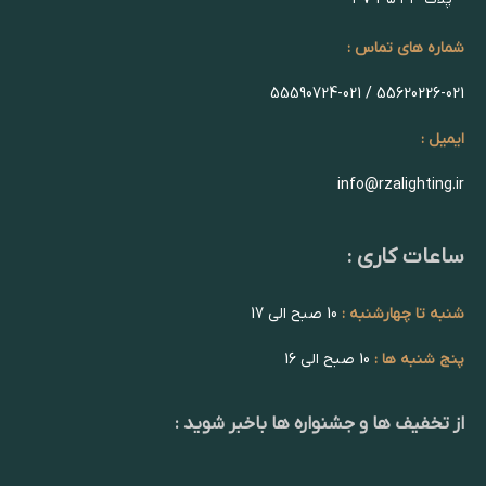
شماره های تماس :
55620226-021 / 55590724-021
ایمیل :
info@rzalighting.ir
ساعات کاری :
شنبه تا چهارشنبه :
10 صبح الی 17
پنج شنبه ها :
10 صبح الی 16
از تخفیف ها و جشنواره ها باخبر شوید :