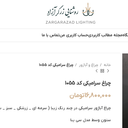
اه
مجله مطالب کاربردی
حساب کاربری من
تماس با ما
خانه
چراغ و آباژور
چراغ سرامیکی کد 1055
چراغ سرامیکی کد 1055
16,800,000
تومان
چراغ آباژور سرامیکی در چند رنگ زیبا ( سرمه ای _ زرشکی _ سبز _ س
ستون وسط مدل سی ینا