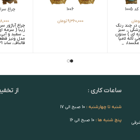
1005
1006
چراغ سرامی
ومان
9,360,000
تومان
08,000
ی در چند رنگ
چراغ آباژور س
زرشکی _ سبز
زیبا ( سرمه ا
زه ای ) ستون
_ سفید و آبی 
 لاله لامپا
مدل ونیز قطع
عکسدار _
قالپاقی سایز 21 سفید شیری
 عکسدار _
ساعات کاری :
از تخفی
شنبه تا چهارشنبه :
10 صبح الی 17
پنج شنبه ها :
10 صبح الی 16
شرقی