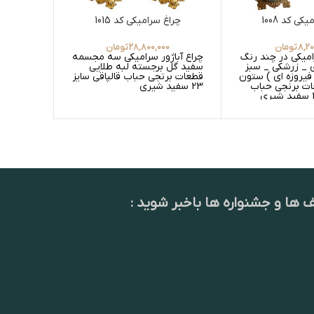
کی کد 1008
چراغ سرامیکی کد 1015
چراغ
8,2
تومان
28,800,000
تومان
0
رامیکی در چند رنگ
چراغ آباژور سرامیکی سه مجسمه
چراغ آباژ
ی _ زرشکی _ سبز
سفید گل برجسته لبه طلایی
زیبا ( سر
فیروزه ای ) ستون
قطعات برنجی حباب قالپاقی سایز
_ سفید و 
ات برنجی حباب
23 سفید شیری
58 پله
لبچین رن
است
ف ها و جشنواره ها باخبر شوید :