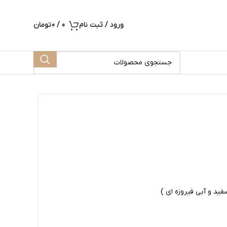
ورود / ثبت نام
0
/
0
تومان
فید و آبی فیروزه ای )