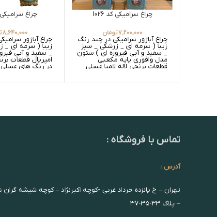
چراغ سرامیکی کد 1026
چراغ سرامیکی کد 
7,200,000
تومان
8,640,000
ت
چراغ آباژور سرامیکی در چند رنگ
چراغ آباژور سرامیک
زیبا ( سرمه ای _ زرشکی _ سبز
زیبا ( سرمه ای _ 
_ سفید و آبی فیروزه ای ) ستون
_ سفید و آبی فیرو
مدل وافوری پایه مکعبی
امپریال قطعات برنجی
قطعات برنجی لاله لامپا عسلی
در رنگ های عسلی 
گلدار
عسلی ساده و سفید
سفید ساده
تماس با فروشگاه :
آدرس :
تهران – خ پانزده خرداد غربی -کوچه اکبرنژاد – کوچه شیشه گران 
– پلاک ۳۳-۳۵-۳۷