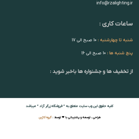
info@rzalighting.ir
ساعات کاری :
شنبه تا چهارشنبه :
10 صبح الی 17
پنج شنبه ها :
10 صبح الی 16
از تخفیف ها و جشنواره ها باخبر شوید :
کلیه حقوق این وب سایت متعلق به ” فروشگاه زرگر آزاد ” میباشد
طراحی ، توسعه و پشتیبانی با ❤ توسط :
گروه کاژین