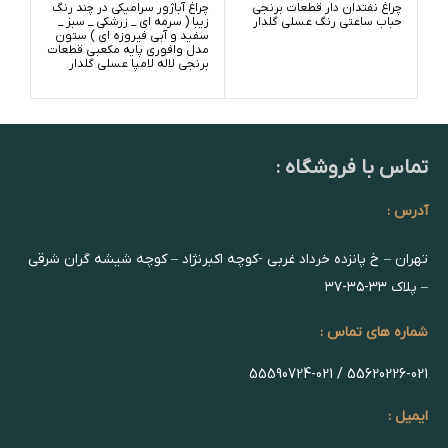
چراغ نفتدان دار قطعات برنجی
چراغ آباژور سرامیکی در چند رنگ
چراغ
حباب ساعتی رنگ عسلی گلدار
زیبا ( سرمه ای _ زرشکی _ سبز _
زیبا
سفید و آبی فیروزه ای ) ستون
سفی
مدل وافوری پایه مکعبی قطعات
کله
برنجی لاله لامپا عسلی گلدار
های
_ س
تماس با فروشگاه :
آدرس :
تهران – خ پانزده خرداد غربی -کوچه اکبرنژاد – کوچه شیشه گران شرقی
– پلاک ۳۳-۳۵-۳۷
شماره های تماس :
55620226-021 / 55590724-021
ایمیل :