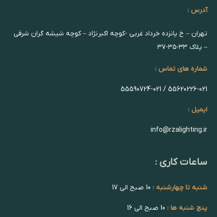
آدرس :
تهران – خ پانزده خرداد غربی -کوچه اکبرنژاد – کوچه شیشه گران شرقی
– پلاک ۳۳-۳۵-۳۷
شماره های تماس :
55620226-021 / 55590724-021
ایمیل :
info@rzalighting.ir
ساعات کاری :
شنبه تا چهارشنبه :
10 صبح الی 17
پنج شنبه ها :
10 صبح الی 16